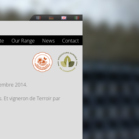
te
Our Range
News
Contact
cembre 2014.
. Et vigneron de Terroir par