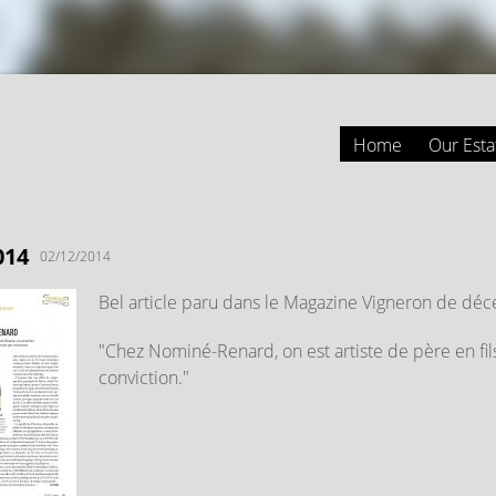
Skip to
main
content
Home
Our Esta
014
02/12/2014
Bel article paru dans le Magazine Vigneron de dé
"Chez Nominé-Renard, on est artiste de père en fils
conviction."