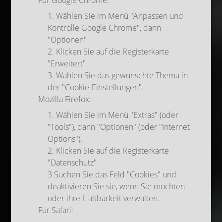
Für Google Chrome:
1. Wählen Sie im Menü "Anpassen und
Kontrolle Google Chrome", dann
"Optionen"
2. Klicken Sie auf die Registerkarte
"Erweitert"
3. Wählen Sie das gewünschte Thema in
der "Cookie-Einstellungen".
Mozilla Firefox:
1. Wählen Sie im Menü "Extras" (oder
"Tools"), dann "Optionen" (oder "Internet
Options").
2. Klicken Sie auf die Registerkarte
"Datenschutz"
3 Suchen Sie das Feld "Cookies" und
deaktivieren Sie sie, wenn Sie möchten
oder ihre Haltbarkeit verwalten.
Für Safari: