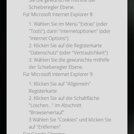
Sie die gewünschte mithilfe der
Schieberegler Ebene.
Für Microsoft Internet Explorer 8:
1. Wählen Sie im Menü "Extras" (oder
"Tools"), dann "Internetoptionen" (oder
"Internet Options").
2. Klicken Sie auf die Registerkarte
"Datenschutz" (oder "Vertraulichkeit")
3. Wählen Sie die gewünschte mithilfe
der Schieberegler Ebene.
Für Microsoft Internet Explorer 9:
1. Klicken Sie auf "Allgemein"
Registerkarte.
2. Klicken Sie auf die Schaltfläche
"Löschen..." im Abschnitt
"Browserverlauf"
3 Wählen Sie "Cookies" und klicken Sie
auf "Entfernen"