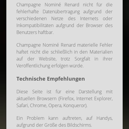
Champagne Nominé Renard nicht für die
fehlerhafte Datenübertragung aufgrund der
verschiedenen Netze des Internets oder
Inkompatibilitäten aufgrund der Browser des
Benutzers haftbar.
Champagne Nominé Renard materielle Fehler
haftet nicht die schließlich in den Materialien
auf der Website, trotz Sorgfalt in ihrer
Veröffentlichung erfolgen würde.
Technische Empfehlungen
Diese Seite ist für eine Darstellung mit
aktuellen Browsern (Firefox, Internet Explorer,
Safari, Chrome, Opera, Konqueror).
Ein Problem kann auftreten, auf Handys,
aufgrund der Größe des Bildschirms.