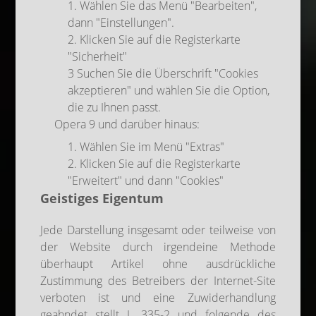
1. Wählen Sie das Menü "Bearbeiten",
dann "Einstellungen".
2. Klicken Sie auf die Registerkarte
"Sicherheit"
3 Suchen Sie die Überschrift "Cookies
akzeptieren" und wählen Sie die Option,
die zu Ihnen passt.
Opera 9 und darüber hinaus:
1. Wählen Sie im Menü "Extras"
2. Klicken Sie auf die Registerkarte
"Erweitert" und dann "Cookies"
Geistiges Eigentum
Jede Darstellung insgesamt oder teilweise von
der Website durch irgendeine Methode
überhaupt Artikel ohne ausdrückliche
Zustimmung des Betreibers der Internet-Site
verboten ist und eine Zuwiderhandlung
geahndet stellt L 335-2 und folgende des