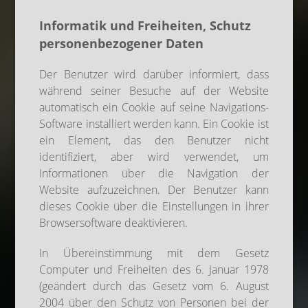
Informatik und Freiheiten, Schutz
personenbezogener Daten
Der Benutzer wird darüber informiert, dass
während seiner Besuche auf der Website
automatisch ein Cookie auf seine Navigations-
Software installiert werden kann. Ein Cookie ist
ein Element, das den Benutzer nicht
identifiziert, aber wird verwendet, um
Informationen über die Navigation der
Website aufzuzeichnen. Der Benutzer kann
dieses Cookie über die Einstellungen in ihrer
Browsersoftware deaktivieren.
In Übereinstimmung mit dem Gesetz
Computer und Freiheiten des 6. Januar 1978
(geändert durch das Gesetz vom 6. August
2004 über den Schutz von Personen bei der