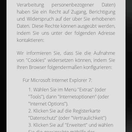
Verarbeitung personenbezogener Daten)
haben Sie ein Recht auf Zugang, Berichtigung
und Widerspruch auf der über Sie erhobenen
Daten. Diese Rechte können ausgeübt werden,
indem Sie uns unter der folgenden Adresse
kontaktieren:
Wir informieren Sie, dass Sie die Aufnahme
von "Cookies" widersetzen können, indem Sie
Ihren Browser folgendermaßen konfigurieren:
Für Microsoft Internet Explorer 7:
1. Wählen Sie im Menü "Extras" (oder
"Tools"), dann "Internetoptionen" (oder
"Internet Options").
2. Klicken Sie auf die Registerkarte
"Datenschutz" (oder "Vertraulichkeit")
3. Klicken Sie auf "Erweitert" und wählen