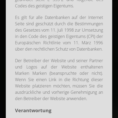
Codes des geistigen Eigentums.
Es gilt für alle Datenbanken auf der Internet
Seite sind geschützt durch die Bestimmungen
des Gesetzes vom 11. Juli 1998 zur Umsetzung
in den Code des geistigen Eigentums (CPI) der
Europäischen Richtlinie vom 11. März 1996
über den rechtlichen Schutz von Datenbanken.
Der Betreiber der Website und seiner Partner
und Logos auf der Website enthaltenen
Marken Marken (beanspruchte oder nicht).
Wenn Sie einen Link in die Richtung dieser
Website platzieren möchten, müssen Sie die
ausdrückliche und vorherige Genehmigung an
den Betreiber der Website anwenden.
Verantwortung