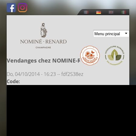
Direkt
zum
Inhalt
Vendanges chez NOMINE-RENARD
Do, 04/10/2014 - 16:23
--
fdf2S38ez
Code: