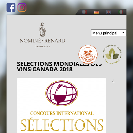
Direkt
zum
Inhalt
SELECTIONS MONDIALES DES
VINS CANADA 2018
11/06/2018
4