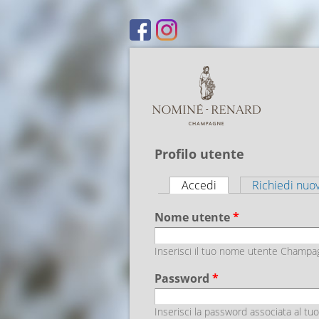
Profilo utente
Accedi
(scheda attiva)
Richiedi nuo
Schede primarie
Nome utente
*
Inserisci il tuo nome utente Champ
Password
*
Inserisci la password associata al t