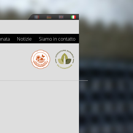
nnata
Notizie
Siamo in contatto